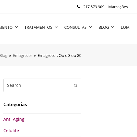
217 579 909
Marcações
IMENTO
TRATAMENTOS
CONSULTAS
BLOG
LOJA
Blog
»
Emagrecer
»
Emagrecer: Ou é 8 ou 80
Search
Submit
Categorias
Anti Aging
Celulite