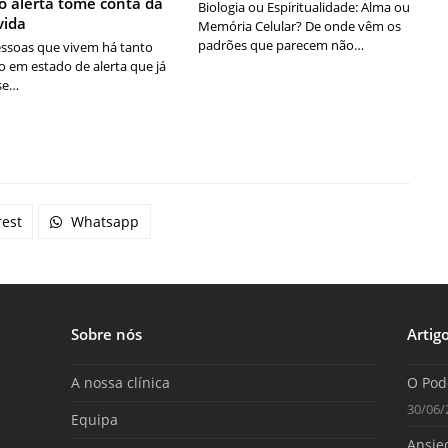
o alerta tome conta da
Biologia ou Espiritualidade: Alma ou
vida
Memória Celular? De onde vêm os
padrões que parecem não…
ssoas que vivem há tanto
 em estado de alerta que já
se…
rest
Whatsapp
Sobre nós
Artig
A nossa clínica
O Pod
30/06/
Equipa
Ansied