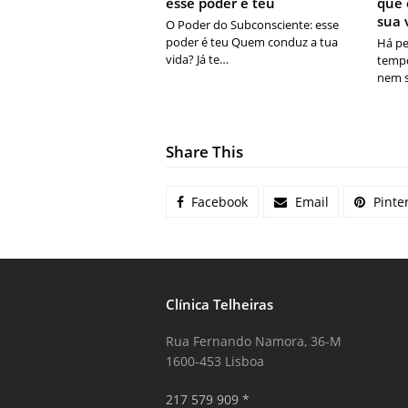
esse poder é teu
que 
sua 
O Poder do Subconsciente: esse
poder é teu Quem conduz a tua
Há pe
vida? Já te…
tempo
nem 
Share This
Facebook
Email
Pinte
Clínica Telheiras
Rua Fernando Namora, 36-M
1600-453 Lisboa
217 579 909 *