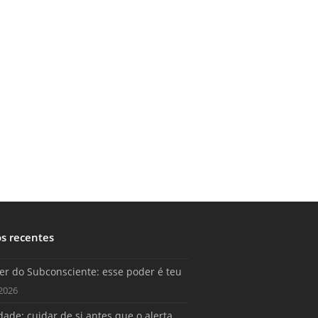
os recentes
er do Subconsciente: esse poder é teu
2026
ade: cuidar de si antes que o alerta