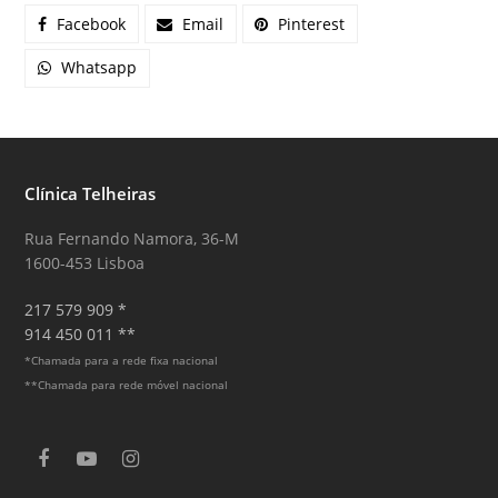
Facebook
Email
Pinterest
Whatsapp
Clínica Telheiras
Rua Fernando Namora, 36-M
1600-453 Lisboa
217 579 909 *
914 450 011 **
*Chamada para a rede fixa nacional
**Chamada para rede móvel nacional
F
Y
I
a
o
n