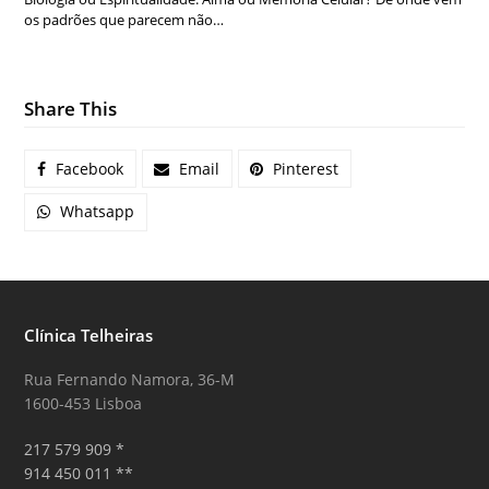
os padrões que parecem não…
Share This
Facebook
Email
Pinterest
Whatsapp
Clínica Telheiras
Rua Fernando Namora, 36-M
1600-453 Lisboa
217 579 909 *
914 450 011 **