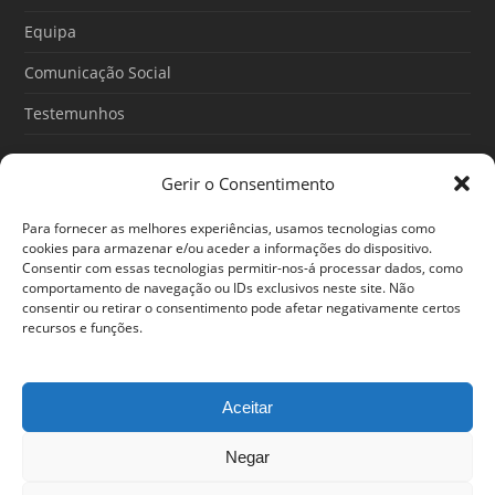
k
a
m
Equipa
Comunicação Social
Testemunhos
Gerir o Consentimento
Artigos recentes
Para fornecer as melhores experiências, usamos tecnologias como
O Poder do Subconsciente: esse poder é teu
cookies para armazenar e/ou aceder a informações do dispositivo.
Consentir com essas tecnologias permitir-nos-á processar dados, como
30/06/2026
comportamento de navegação ou IDs exclusivos neste site. Não
consentir ou retirar o consentimento pode afetar negativamente certos
Ansiedade: cuidar de si antes que o alerta tome conta da
recursos e funções.
sua vida
25/06/2026
Aceitar
Negar
© 2024 Em Forma. Todos os direitos reservados
Centro de Arbitragem de Conflitos de Consumo de Lisboa
|
Portal