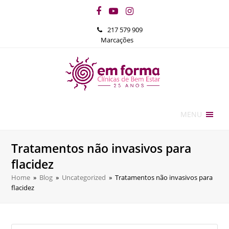
Facebook
YouTube
Instagram
217 579 909
Marcações
MENU
Tratamentos não invasivos para
flacidez
Home
»
Blog
»
Uncategorized
»
Tratamentos não invasivos para
flacidez