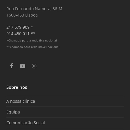
Rua Fernando Namora, 36-M
1600-453 Lisboa
217 579 909 *
914 450 011 **
*Chamada para a rede fixa nacional
**Chamada para rede móvel nacional
F
Y
I
a
o
n
c
u
s
e
T
t
Sobre nós
b
u
a
o
b
g
o
e
r
A nossa clínica
k
a
m
Equipa
Comunicação Social