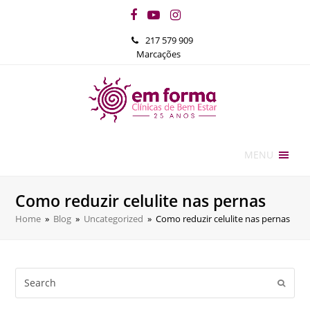
Facebook
YouTube
Instagram
217 579 909
Marcações
MENU
Como reduzir celulite nas pernas
Home
»
Blog
»
Uncategorized
»
Como reduzir celulite nas pernas
Search
Submi