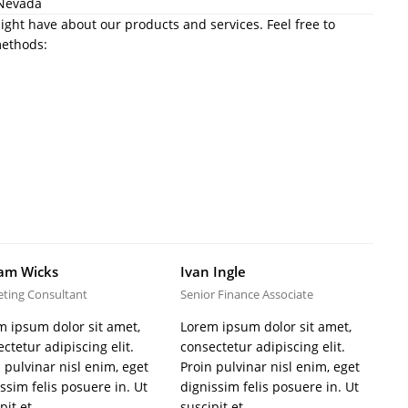
 Nevada
ght have about our products and services. Feel free to
methods:
iam Wicks
Ivan Ingle
ting Consultant
Senior Finance Associate
m ipsum dolor sit amet,
Lorem ipsum dolor sit amet,
ctetur adipiscing elit.
consectetur adipiscing elit.
 pulvinar nisl enim, eget
Proin pulvinar nisl enim, eget
ssim felis posuere in. Ut
dignissim felis posuere in. Ut
pit et…
suscipit et…