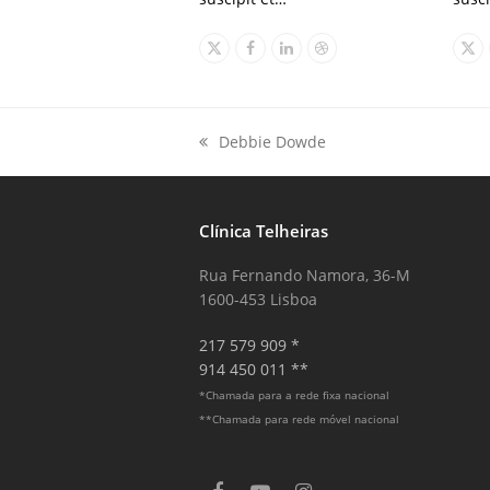
X
Facebook
Linkedin
Dribbble
X
Debbie Dowde
previous
post:
Clínica Telheiras
Rua Fernando Namora, 36-M
1600-453 Lisboa
217 579 909 *
914 450 011 **
*Chamada para a rede fixa nacional
**Chamada para rede móvel nacional