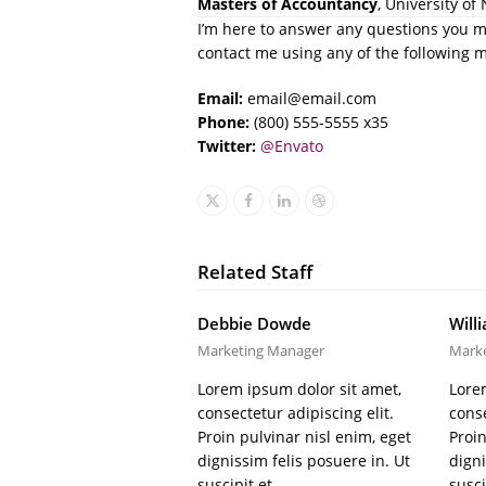
Masters of Accountancy
, University of
I’m here to answer any questions you mi
contact me using any of the following 
Email:
email@email.com
Phone:
(800) 555-5555 x35
Twitter:
@Envato
X
Facebook
Linkedin
Dribbble
Related Staff
Debbie Dowde
Will
Marketing Manager
Marke
Lorem ipsum dolor sit amet,
Lore
consectetur adipiscing elit.
conse
Proin pulvinar nisl enim, eget
Proin
dignissim felis posuere in. Ut
digni
suscipit et…
susci