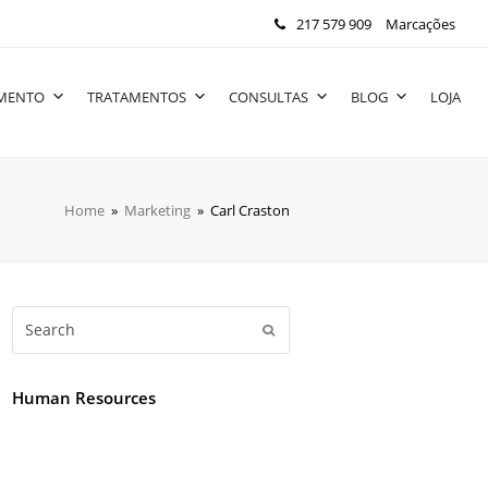
217 579 909
Marcações
IMENTO
TRATAMENTOS
CONSULTAS
BLOG
LOJA
Home
»
Marketing
»
Carl Craston
Search
Submit
Human Resources