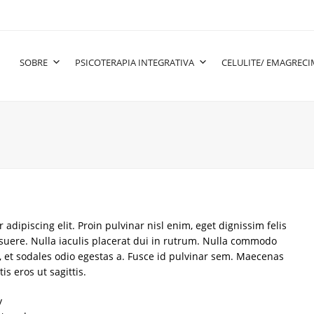
SOBRE
PSICOTERAPIA INTEGRATIVA
CELULITE/ EMAGREC
adipiscing elit. Proin pulvinar nisl enim, eget dignissim felis
posuere. Nulla iaculis placerat dui in rutrum. Nulla commodo
 et sodales odio egestas a. Fusce id pulvinar sem. Maecenas
is eros ut sagittis.
y