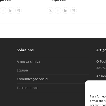
Facebook
Linkedin
Dribbble
X
Facebook
Linkedin
Dribbble
Sobre nós
Artig
A nossa clínica
O Pod
30/06/
Equipa
Ansied
Comunicação Social
tome 
Testemunhos
25/06/
Para fornec
armazenar e
permitir-no