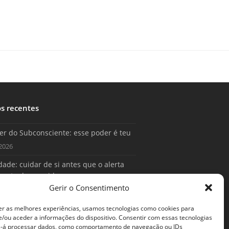
os recentes
er do Subconsciente: esse poder é teu
2026
ade: cuidar de si antes que o alerta
conta da sua vida
Gerir o Consentimento
2026
er as melhores experiências, usamos tecnologias como cookies para
/ou aceder a informações do dispositivo. Consentir com essas tecnologias
s-á processar dados, como comportamento de navegação ou IDs