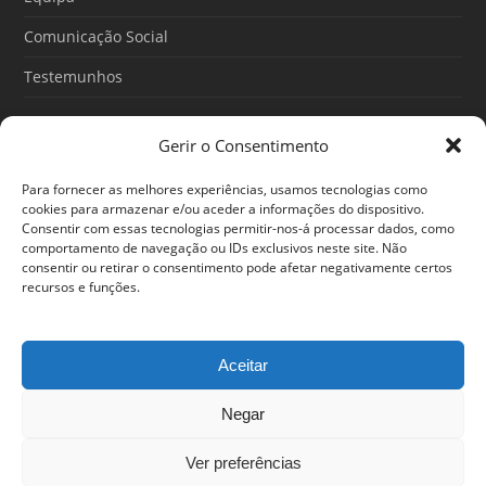
Comunicação Social
Testemunhos
Gerir o Consentimento
Artigos recentes
Para fornecer as melhores experiências, usamos tecnologias como
O Poder do Subconsciente: esse poder é teu
cookies para armazenar e/ou aceder a informações do dispositivo.
Consentir com essas tecnologias permitir-nos-á processar dados, como
30/06/2026
comportamento de navegação ou IDs exclusivos neste site. Não
consentir ou retirar o consentimento pode afetar negativamente certos
Ansiedade: cuidar de si antes que o alerta tome conta da
recursos e funções.
sua vida
25/06/2026
Aceitar
Negar
© 2024 Em Forma. Todos os direitos reservados
Centro de Arbitragem de Conflitos de Consumo de Lisboa
|
Portal
Ver preferências
do Consumidor
|
Política de privacidade