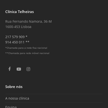
Clínica Telheiras
Rua Fernando Namora, 36-M
1600-453 Lisboa
217 579 909 *
914 450 011 **
*Chamada para a rede fixa nacional
**Chamada para rede móvel nacional
F
Y
I
a
o
n
c
u
s
e
T
t
Sobre nós
b
u
a
o
b
g
o
e
r
A nossa clínica
k
a
m
Equipa