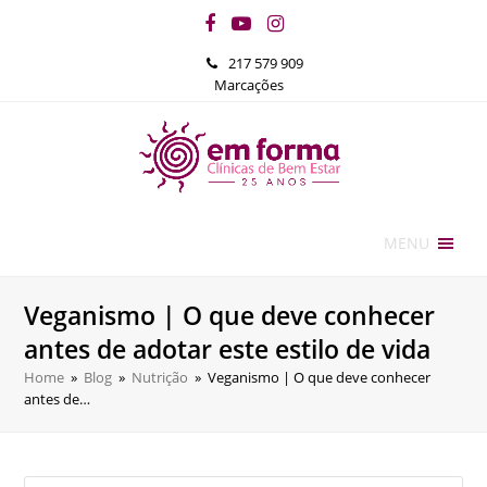
Facebook
YouTube
Instagram
217 579 909
Marcações
MENU
Veganismo | O que deve conhecer
antes de adotar este estilo de vida
Home
»
Blog
»
Nutrição
»
Veganismo | O que deve conhecer
antes de…