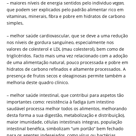
– maiores níveis de energia sentidos pelo individuo
vegan,
que podem ser explicados pelo padrão alimentar rico em
vitaminas, minerais, fibra e pobre em hidratos de carbono
simples,
– melhor saúde cardiovascular, que se deve a uma redução
nos níveis de gordura sanguíneo, especialmente nos
valores de colesterol e LDL (mau colesterol), bem como de
triglicéridos. Facto mais uma vez relacionado com a adoção
de uma alimentação natural, pouco processada e pobre em
hidratos de carbono refinados e altamente processados. A
presença de frutos secos e oleaginosas permite também a
melhoria deste quadro clínico.
– melhor saúde intestinal, que contribui para aspetos tão
importantes como: resistência à fadiga (um intestino
saudável processa melhor todos os alimentos, melhorando
desta forma a sua digestão, metabolização e distribuição),
maior imunidade, células intestinais integras, população
intestinal benéfica, simbolizam “um portão” bem fechado
para os agentes indesejados, como vírus ou bactérias,