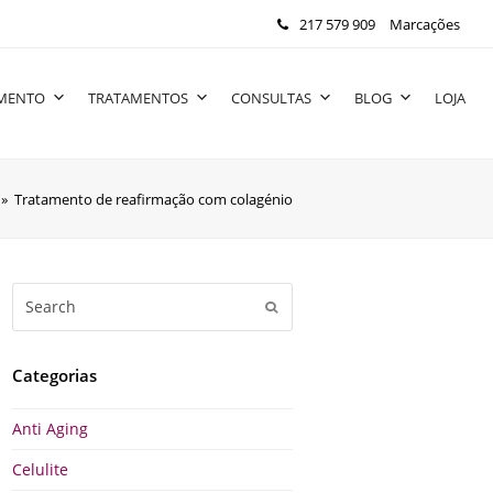
217 579 909
Marcações
IMENTO
TRATAMENTOS
CONSULTAS
BLOG
LOJA
»
Tratamento de reafirmação com colagénio
Search
Submit
Categorias
Anti Aging
Celulite