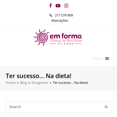
Facebook
YouTube
Instagram
217 579 909
Marcações
MENU
Ter sucesso… Na dieta!
Home
»
Blog
»
Emagrecer
»
Ter sucesso… Na dieta!
Search
Submi