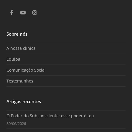
F
Y
I
a
o
n
c
u
s
e
T
t
Sobre nós
b
u
a
o
b
g
o
e
r
A nossa clínica
k
a
m
Equipa
Comunicação Social
Testemunhos
Artigos recentes
O Poder do Subconsciente: esse poder é teu
30/06/2026