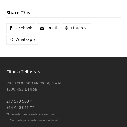
Share This
Facebook
Email
Pinterest
Whatsapp
Clínica Telheiras
Rua Fernando Namora, 36-M
1600-453 Lisboa
217 579 909 *
914 450 011 **
*Chamada para a rede fixa nacional
**Chamada para rede móvel nacional