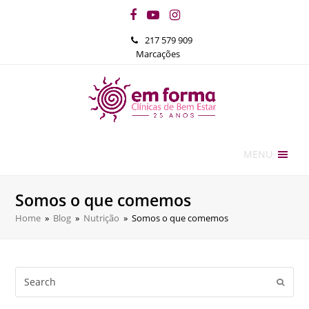
Facebook
YouTube
Instagram
217 579 909
Marcações
MENU
Somos o que comemos
Home
»
Blog
»
Nutrição
»
Somos o que comemos
Search
Submi