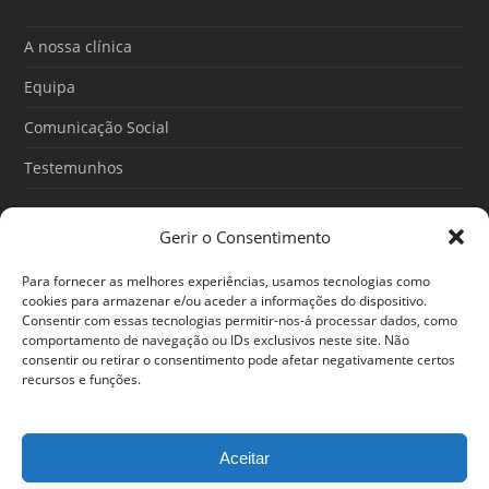
b
u
a
o
b
g
o
e
r
A nossa clínica
k
a
m
Equipa
Comunicação Social
Testemunhos
Gerir o Consentimento
Artigos recentes
Para fornecer as melhores experiências, usamos tecnologias como
O Poder do Subconsciente: esse poder é teu
cookies para armazenar e/ou aceder a informações do dispositivo.
Consentir com essas tecnologias permitir-nos-á processar dados, como
30/06/2026
comportamento de navegação ou IDs exclusivos neste site. Não
consentir ou retirar o consentimento pode afetar negativamente certos
Ansiedade: cuidar de si antes que o alerta tome conta da
recursos e funções.
sua vida
25/06/2026
Aceitar