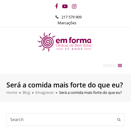
Facebook
YouTube
Instagram
217 579 909
Marcações
MENU
Será a comida mais forte do que eu?
Home
»
Blog
»
Emagrecer
»
Será a comida mais forte do que eu?
Search
Submi