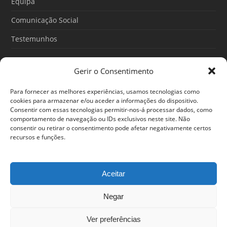
Equipa
Comunicação Social
Testemunhos
Gerir o Consentimento
Artigos recentes
Para fornecer as melhores experiências, usamos tecnologias como
O Poder do Subconsciente: esse poder é teu
cookies para armazenar e/ou aceder a informações do dispositivo.
Consentir com essas tecnologias permitir-nos-á processar dados, como
30/06/2026
comportamento de navegação ou IDs exclusivos neste site. Não
consentir ou retirar o consentimento pode afetar negativamente certos
Ansiedade: cuidar de si antes que o alerta tome conta da
recursos e funções.
sua vida
25/06/2026
Aceitar
Negar
© 2024 Em Forma. Todos os direitos reservados
Centro de Arbitragem de Conflitos de Consumo de Lisboa
|
Portal
Ver preferências
do Consumidor
|
Política de privacidade