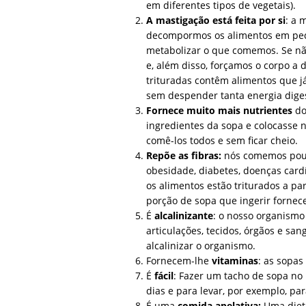
em diferentes tipos de vegetais).
A mastigação está feita por si
: a 
decompormos os alimentos em ped
metabolizar o que comemos. Se não
e, além disso, forçamos o corpo a
trituradas contêm alimentos que j
sem despender tanta energia diges
Fornece muito mais nutrientes
do
ingredientes da sopa e colocasse n
comê-los todos e sem ficar cheio.
Repõe as fibras:
nós comemos pouca
obesidade, diabetes, doenças cardí
os alimentos estão triturados a pa
porção de sopa que ingerir fornec
É
alcalinizante
: o nosso organismo 
articulações, tecidos, órgãos e s
alcalinizar o organismo.
Fornecem-lhe
vitaminas
: as sopas
É
fácil
: Fazer um tacho de sopa no i
dias e para levar, por exemplo, p
É uma
comida apelativa:
Uma dieta