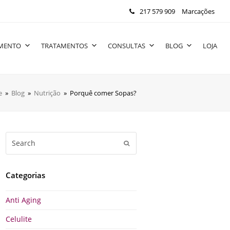
217 579 909
Marcações
IMENTO
TRATAMENTOS
CONSULTAS
BLOG
LOJA
e
»
Blog
»
Nutrição
»
Porquê comer Sopas?
Search
Submit
Categorias
Anti Aging
Celulite