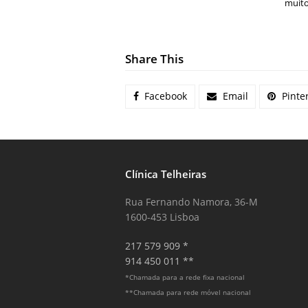
muito
Share This
Facebook
Email
Pinte
Clínica Telheiras
Rua Fernando Namora, 36-M
1600-453 Lisboa
217 579 909 *
914 450 011 **
*Chamada para a rede fixa nacional
**Chamada para rede móvel nacional