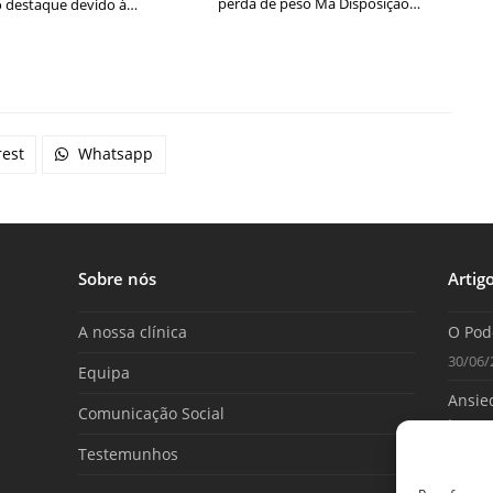
perda de peso Má Disposição…
 destaque devido à…
rest
Whatsapp
Sobre nós
Artig
A nossa clínica
O Pod
30/06/
Equipa
Ansied
Comunicação Social
tome 
Testemunhos
25/06/