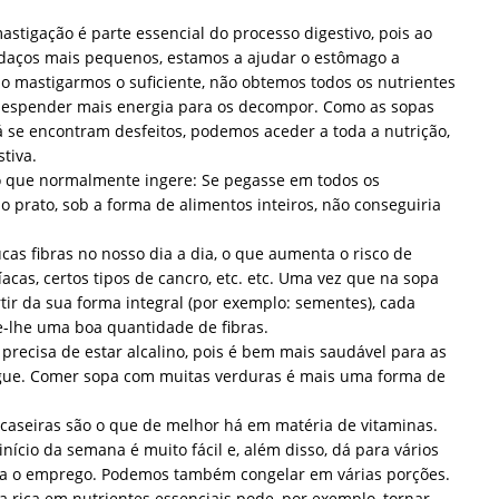
mastigação é parte essencial do processo digestivo, pois ao
aços mais pequenos, estamos a ajudar o estômago a
 mastigarmos o suficiente, não obtemos todos os nutrientes
 despender mais energia para os decompor. Como as sopas
á se encontram desfeitos, podemos aceder a toda a nutrição,
tiva.
 que normalmente ingere: Se pegasse em todos os
o prato, sob a forma de alimentos inteiros, não conseguiria
s fibras no nosso dia a dia, o que aumenta o risco de
acas, certos tipos de cancro, etc. etc. Uma vez que na sopa
rtir da sua forma integral (por exemplo: sementes), cada
e-lhe uma boa quantidade de fibras.
precisa de estar alcalino, pois é bem mais saudável para as
angue. Comer sopa com muitas verduras é mais uma forma de
 caseiras são o que de melhor há em matéria de vitaminas.
nício da semana é muito fácil e, além disso, dá para vários
ara o emprego. Podemos também congelar em várias porções.
 rica em nutrientes essenciais pode, por exemplo, tornar-