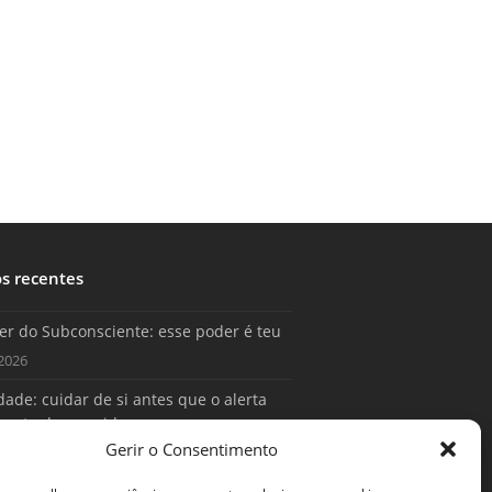
os recentes
er do Subconsciente: esse poder é teu
2026
ade: cuidar de si antes que o alerta
conta da sua vida
Gerir o Consentimento
2026