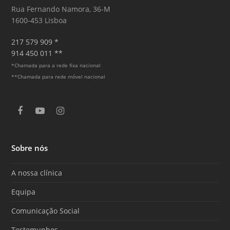
Rua Fernando Namora, 36-M
1600-453 Lisboa
217 579 909 *
914 450 011 **
*Chamada para a rede fixa nacional
**Chamada para rede móvel nacional
F
Y
I
a
o
n
c
u
s
e
T
t
Sobre nós
b
u
a
o
b
g
o
e
r
A nossa clínica
k
a
m
Equipa
Comunicação Social
Testemunhos