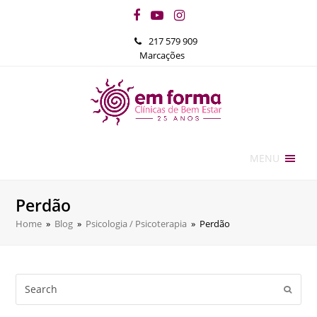
Facebook
YouTube
Instagram
217 579 909
Marcações
MENU
Perdão
Home
»
Blog
»
Psicologia / Psicoterapia
»
Perdão
Search
Submi