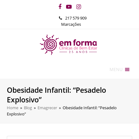
Facebook
YouTube
Instagram
217 579 909
Marcações
MENU
Obesidade Infantil: “Pesadelo
Explosivo”
Home
»
Blog
»
Emagrecer
»
Obesidade Infantil: “Pesadelo
Explosivo”