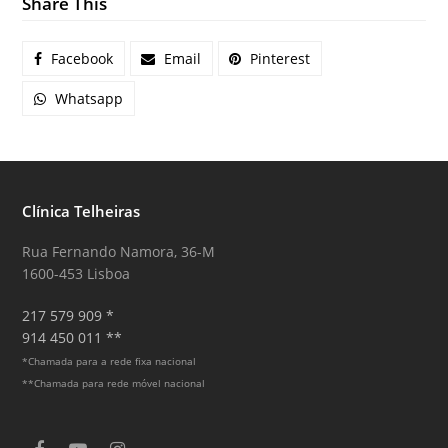
Share This
Facebook
Email
Pinterest
Whatsapp
Clínica Telheiras
Rua Fernando Namora, 36-M
1600-453 Lisboa
217 579 909 *
914 450 011 **
*Chamada para a rede fixa nacional
**Chamada para rede móvel nacional