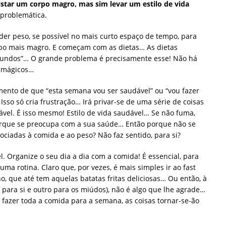
istar um corpo magro, mas sim levar um estilo de vida
problemática.
er peso, se possível no mais curto espaço de tempo, para
po mais magro. E começam com as dietas… As dietas
undos”… O grande problema é precisamente esse! Não há
s mágicos…
mento de que “esta semana vou ser saudável” ou “vou fazer
Isso só cria frustração… Irá privar-se de uma série de coisas
ável. É isso mesmo! Estilo de vida saudável… Se não fuma,
orque se preocupa com a sua saúde… Então porque não se
iadas à comida e ao peso? Não faz sentido, para si?
. Organize o seu dia a dia com a comida! É essencial, para
uma rotina. Claro que, por vezes, é mais simples ir ao fast
o, que até tem aquelas batatas fritas deliciosas… Ou então, à
m para si e outro para os miúdos), não é algo que lhe agrade…
 fazer toda a comida para a semana, as coisas tornar-se-ão