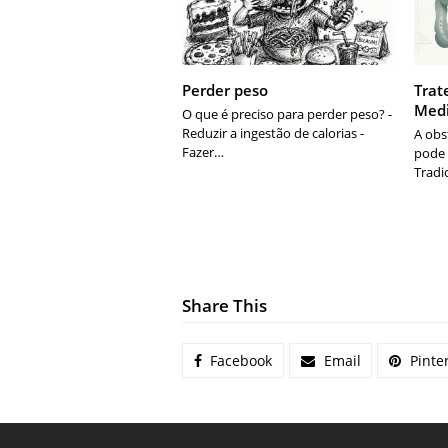
Perder peso
Trat
Medi
O que é preciso para perder peso? -
Reduzir a ingestão de calorias -
A obs
Fazer…
pode 
Tradi
Share This
Facebook
Email
Pinte