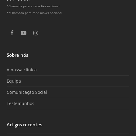
*Chamada para a rede fixa nacional
**Chamada para rede móvel nacional
F
Y
I
a
o
n
c
u
s
e
T
t
Sobre nós
b
u
a
o
b
g
o
e
r
A nossa clínica
k
a
m
Equipa
Comunicação Social
Testemunhos
Artigos recentes