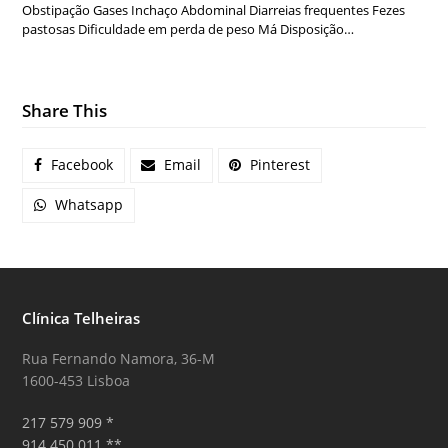
Obstipação Gases Inchaço Abdominal Diarreias frequentes Fezes
pastosas Dificuldade em perda de peso Má Disposição…
Share This
Facebook
Email
Pinterest
Whatsapp
Clínica Telheiras
Rua Fernando Namora, 36-M
1600-453 Lisboa
217 579 909 *
914 450 011 **