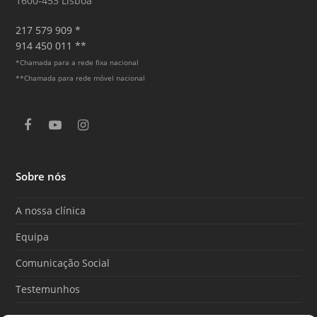
1600-453 Lisboa
217 579 909 *
914 450 011 **
*Chamada para a rede fixa nacional
**Chamada para rede móvel nacional
F
Y
I
a
o
n
c
u
s
e
T
t
Sobre nós
b
u
a
o
b
g
o
e
r
A nossa clínica
k
a
m
Equipa
Comunicação Social
Testemunhos