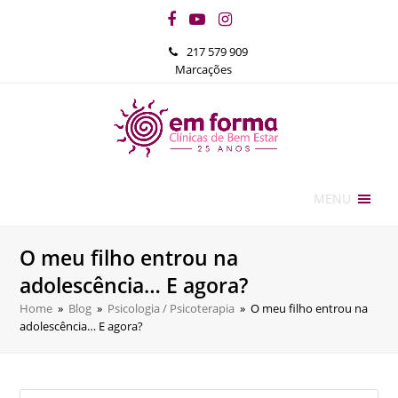
Facebook
YouTube
Instagram
217 579 909
Marcações
MENU
O meu filho entrou na
adolescência… E agora?
Home
»
Blog
»
Psicologia / Psicoterapia
»
O meu filho entrou na
adolescência… E agora?