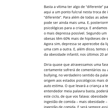
Basta a vítima ter algo de “diferente”
aqui a um ponto fulcral nesta troca de 
“diferente”. Para além de todas as adve
pode ser ainda mais uma. E, posteriorm
psicológicas para a criança. E andamos n
o mais depressa possível. Segundo um 
obesas têm 60% mais de hipóteses de s
Agora sim, depressa se aperecebe da l
uma com a outra. E, além disso, temos d
da obesidade infantil, nos últimos 20 a
Diria quase que atravessamos uma fase 
certamente sofrerá de comentários ou 
bullying, no verdadeiro sentido da palav
origem aos estados psicológicos mais de
auto estima. O que levará a criança a 
entendedor meia palavra basta, poderá 
este ciclo, de que vos falava: obesidad
ingestão de comida – mais obesidade –
ingestão de comida. E será sempre assi