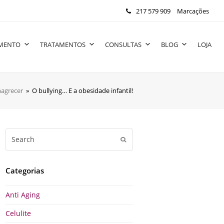
217 579 909
Marcações
IMENTO
TRATAMENTOS
CONSULTAS
BLOG
LOJA
agrecer
»
O bullying… E a obesidade infantil!
Search
Submit
Categorias
Anti Aging
Celulite