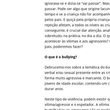
Ignorava-se e dizia-se “vai passar”. Ma
passar. Pode ser algo que origine lacun
tempo e se a criança não for acompanh
pelos pais. E quiçá pela própria crian
rejeição afetam, a todos os níveis as cri
conseguinte, é crucial dar atenção, ana
sobretudo, na prática, no dia a dia. O 
acontecer às vítimas e aos agressores?
pais, poderemos fazer?
O que é o bullying?
Debrucemo-nos sobre a temática do bully
verbal e/ou sexual presente entre as c
forma muito agressiva e marcante. O b
jovens de idade escolar, contendo um ca
durar anos.
Neste tipo de violência, podem existir q
vítima/agressor e o espetador. A vítima
humilhadas; os agressores são os prati