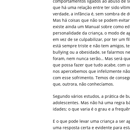
comportamentos ligados ao abuso de 
que há uma relação entre ter sido vítim
verdade, a infância é, sem sombra de d
Mas há coisas que não se podem evitar
existe ainda um Manual sobre como educ
personalidade da criança, o modo de ag
em vez de se culpabilizar, por ter um f
está sempre triste e não tem amigos, te
bullying ou a obesidade, se falarmos n
foram, nem nunca serão… Mas será que
que possa fazer que tudo acabe, com u
nos apercebemos que infelizmente não
com esse sofrimento. Temos de consegui
que, outrora, não conhecíamos.
Segundo vários estudos, a prática de bu
adolescentes. Mas não há uma regra bás
idades; o que varia é o grau e a frequ
E o que pode levar uma criança a ser a
uma resposta certa e evidente para est