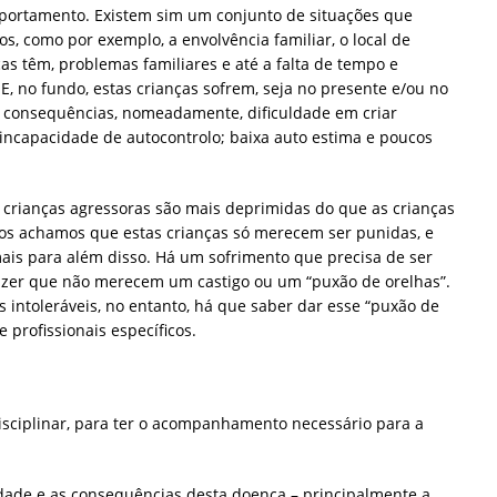
omportamento. Existem sim um conjunto de situações que
 como por exemplo, a envolvência familiar, o local de
as têm, problemas familiares e até a falta de tempo e
 E, no fundo, estas crianças sofrem, seja no presente e/ou no
 consequências, nomeadamente, dificuldade em criar
 incapacidade de autocontrolo; baixa auto estima e poucos
crianças agressoras são mais deprimidas do que as crianças
os achamos que estas crianças só merecem ser punidas, e
ais para além disso. Há um sofrimento que precisa de ser
izer que não merecem um castigo ou um “puxão de orelhas”.
es intoleráveis, no entanto, há que saber dar esse “puxão de
 profissionais específicos.
disciplinar, para ter o acompanhamento necessário para a
sidade e as consequências desta doença – principalmente a