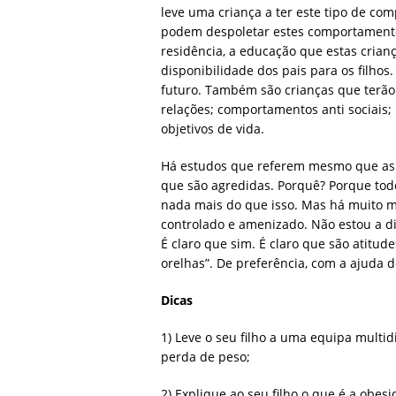
leve uma criança a ter este tipo de c
podem despoletar estes comportamentos,
residência, a educação que estas crianç
disponibilidade dos pais para os filhos.
futuro. Também são crianças que terão
relações; comportamentos anti sociais;
objetivos de vida.
Há estudos que referem mesmo que as 
que são agredidas. Porquê? Porque tod
nada mais do que isso. Mas há muito m
controlado e amenizado. Não estou a d
É claro que sim. É claro que são atitud
orelhas”. De preferência, com a ajuda de
Dicas
1) Leve o seu filho a uma equipa multi
perda de peso;
2) Explique ao seu filho o que é a obe