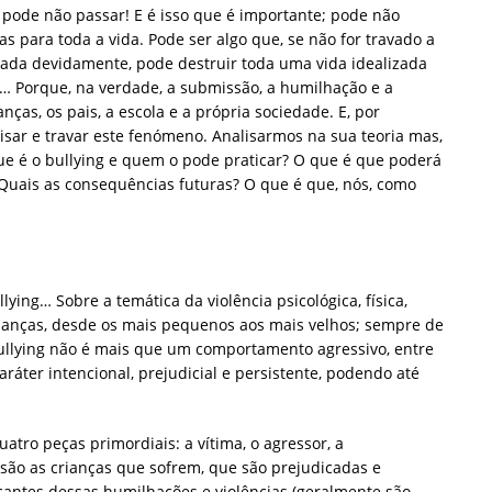
s pode não passar! E é isso que é importante; pode não
as para toda a vida. Pode ser algo que, se não for travado a
ada devidamente, pode destruir toda uma vida idealizada
ça… Porque, na verdade, a submissão, a humilhação e a
anças, os pais, a escola e a própria sociedade. E, por
lisar e travar este fenómeno. Analisarmos na sua teoria mas,
que é o bullying e quem o pode praticar? O que é que poderá
 Quais as consequências futuras? O que é que, nós, como
ing… Sobre a temática da violência psicológica, física,
rianças, desde os mais pequenos aos mais velhos; sempre de
ullying não é mais que um comportamento agressivo, entre
ráter intencional, prejudicial e persistente, podendo até
uatro peças primordiais: a vítima, o agressor, a
 são as crianças que sofrem, que são prejudicadas e
cantes dessas humilhações e violências (geralmente são