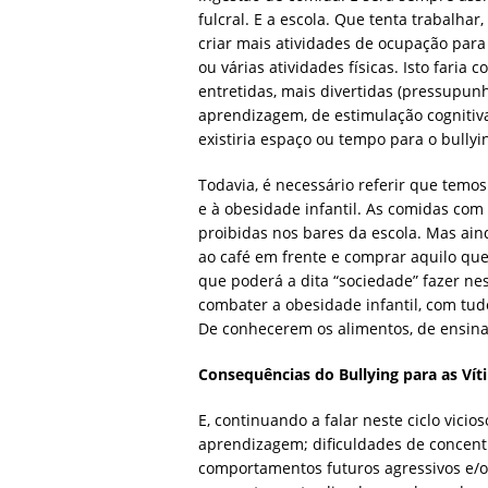
fulcral. E a escola. Que tenta trabalhar
criar mais atividades de ocupação para 
ou várias atividades físicas. Isto fari
entretidas, mais divertidas (pressupunh
aprendizagem, de estimulação cognitiva
existiria espaço ou tempo para o bullyi
Todavia, é necessário referir que temo
e à obesidade infantil. As comidas com 
proibidas nos bares da escola. Mas aind
ao café em frente e comprar aquilo que 
que poderá a dita “sociedade” fazer nes
combater a obesidade infantil, com tudo
De conhecerem os alimentos, de ensinar
Consequências do Bullying para as Vít
E, continuando a falar neste ciclo vici
aprendizagem; dificuldades de concent
comportamentos futuros agressivos e/o