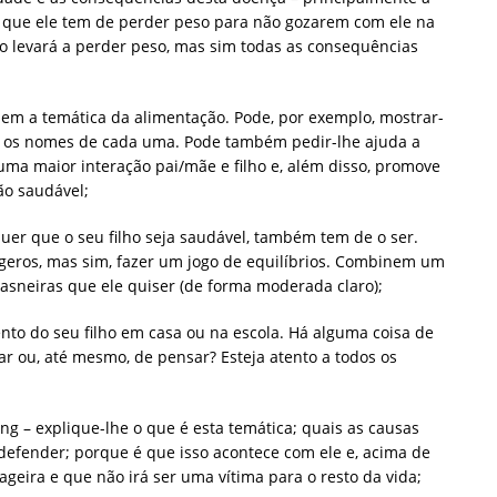
o que ele tem de perder peso para não gozarem com ele na
 o levará a perder peso, mas sim todas as consequências
rdem a temática da alimentação. Pode, por exemplo, mostrar-
ar os nomes de cada uma. Pode também pedir-lhe ajuda a
uma maior interação pai/mãe e filho e, além disso, promove
ão saudável;
quer que o seu filho seja saudável, também tem de o ser.
eros, mas sim, fazer um jogo de equilíbrios. Combinem um
sneiras que ele quiser (de forma moderada claro);
to do seu filho em casa ou na escola. Há alguma coisa de
lar ou, até mesmo, de pensar? Esteja atento a todos os
ing – explique-lhe o que é esta temática; quais as causas
defender; porque é que isso acontece com ele e, acima de
geira e que não irá ser uma vítima para o resto da vida;