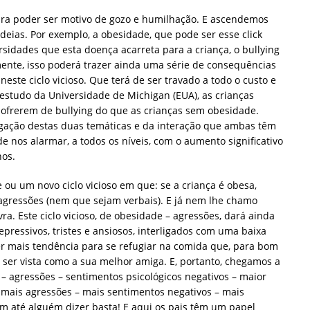
 para poder ser motivo de gozo e humilhação. E ascendemos
ideias. Por exemplo, a obesidade, que pode ser esse click
rsidades que esta doença acarreta para a criança, o bullying
ente, isso poderá trazer ainda uma série de consequências
este ciclo vicioso. Que terá de ser travado a todo o custo e
estudo da Universidade de Michigan (EUA), as crianças
ofrerem de bullying do que as crianças sem obesidade.
igação destas duas temáticas e da interação que ambas têm
e nos alarmar, a todos os níveis, com o aumento significativo
nos.
ou um novo ciclo vicioso em que: se a criança é obesa,
agressões (nem que sejam verbais). E já nem lhe chamo
ra. Este ciclo vicioso, de obesidade – agressões, dará ainda
pressivos, tristes e ansiosos, interligados com uma baixa
ter mais tendência para se refugiar na comida que, para bom
ser vista como a sua melhor amiga. E, portanto, chegamos a
e – agressões – sentimentos psicológicos negativos – maior
 mais agressões – mais sentimentos negativos – mais
m até alguém dizer basta! E aqui os pais têm um papel