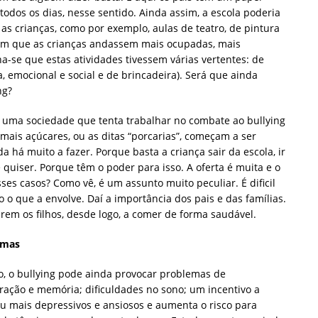
, todos os dias, nesse sentido. Ainda assim, a escola poderia
as crianças, como por exemplo, aulas de teatro, de pintura
a com que as crianças andassem mais ocupadas, mais
a-se que estas atividades tivessem várias vertentes: de
, emocional e social e de brincadeira). Será que ainda
ng?
s uma sociedade que tenta trabalhar no combate ao bullying
mais açúcares, ou as ditas “porcarias”, começam a ser
a há muito a fazer. Porque basta a criança sair da escola, ir
quiser. Porque têm o poder para isso. A oferta é muita e o
ses casos? Como vê, é um assunto muito peculiar. É dificil
 o que a envolve. Daí a importância dos pais e das famílias.
em os filhos, desde logo, a comer de forma saudável.
imas
oso, o bullying pode ainda provocar problemas de
ração e memória; dificuldades no sono; um incentivo a
u mais depressivos e ansiosos e aumenta o risco para