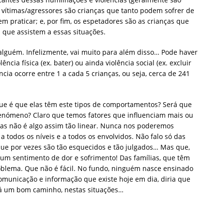
s vítimas/agressores são crianças que tanto podem sofrer de
 praticar; e, por fim, os espetadores são as crianças que
 que assistem a essas situações.
 alguém. Infelizmente, vai muito para além disso… Pode haver
ência física (ex. bater) ou ainda violência social (ex. excluir
ncia ocorre entre 1 a cada 5 crianças, ou seja, cerca de 241
ue é que elas têm este tipos de comportamentos? Será que
fenómeno? Claro que temos fatores que influenciam mais ou
s não é algo assim tão linear. Nunca nos poderemos
a todos os níveis e a todos os envolvidos. Não falo só das
ue por vezes são tão esquecidos e tão julgados… Mas que,
um sentimento de dor e sofrimento! Das famílias, que têm
oblema. Que não é fácil. No fundo, ninguém nasce ensinado
comunicação e informação que existe hoje em dia, diria que
á um bom caminho, nestas situações…