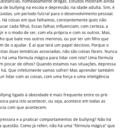
substâncias, nomeadamente drogas. Estudos mostram ainda
a de bullying na escola e depressão, na idade adulta. Sim, é
úvidas, um período fulcral para o desenvolvimento pessoal.
. Há coisas em que falhamos, constantemente (pois não
ar cada filho). Essas falhas influenciam, com certeza, a
ir e o modo de ser, com ela própria e com os outros. Mas,
ilho que bate nos outros meninos, ou por ter um filho que
m de o ajudar. É aí que terá um papel decisivo. Porque o
estas duas temáticas associadas, não são coisas fáceis. Nunca
 há uma fórmula mágica para lidar com isto? Uma fórmula
m piscar de olhos? Quando estamos nas situações, depressa
 há. Que infelizmente vamos sofrer! Mas aprender também
r lidar com as coisas, com uma força e uma inteligência
llying ligado à obesidade é mais frequente entre os pré-
ica para isto acontecer, ou seja, acontece em todas as
ência com que acontecem.
gressora e a praticar comportamentos de bullying? Não há
a questão. Como já referi, não há uma “fórmula mágica” que