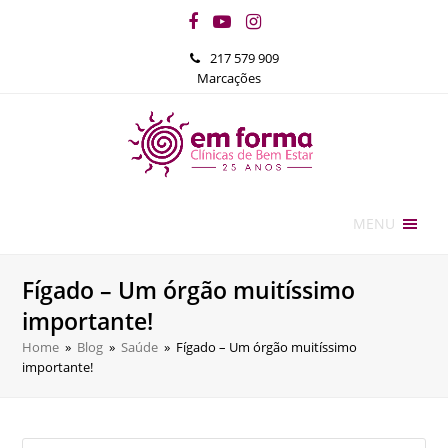
Facebook
YouTube
Instagram
217 579 909
Marcações
MENU
Fígado – Um órgão muitíssimo
importante!
Home
»
Blog
»
Saúde
»
Fígado – Um órgão muitíssimo
importante!