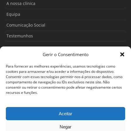
o
e
r
A nossa clínica
k
a
m
Equipa
Comunicação Social
Testemunhos
Gerir o Consentimento
Artigos recentes
Para fornecer as melhores experiências, usamos tecnologias como
O Poder do Subconsciente: esse poder é teu
cookies para armazenar e/ou aceder a informações do dispositivo.
Consentir com essas tecnologias permitir-nos-á processar dados, como
30/06/2026
comportamento de navegação ou IDs exclusivos neste site. Não
consentir ou retirar o consentimento pode afetar negativamente certos
Ansiedade: cuidar de si antes que o alerta tome conta da
recursos e funções.
sua vida
25/06/2026
Aceitar
Negar
© 2024 Em Forma. Todos os direitos reservados