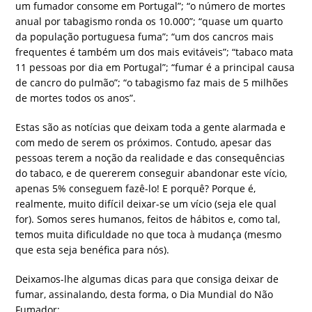
um fumador consome em Portugal”; “o número de mortes
anual por tabagismo ronda os 10.000”; “quase um quarto
da população portuguesa fuma”; “um dos cancros mais
frequentes é também um dos mais evitáveis”; “tabaco mata
11 pessoas por dia em Portugal”; “fumar é a principal causa
de cancro do pulmão”; “o tabagismo faz mais de 5 milhões
de mortes todos os anos”.
Estas são as notícias que deixam toda a gente alarmada e
com medo de serem os próximos. Contudo, apesar das
pessoas terem a noção da realidade e das consequências
do tabaco, e de quererem conseguir abandonar este vício,
apenas 5% conseguem fazê-lo! E porquê? Porque é,
realmente, muito difícil deixar-se um vício (seja ele qual
for). Somos seres humanos, feitos de hábitos e, como tal,
temos muita dificuldade no que toca à mudança (mesmo
que esta seja benéfica para nós).
Deixamos-lhe algumas dicas para que consiga deixar de
fumar, assinalando, desta forma, o Dia Mundial do Não
Fumador: