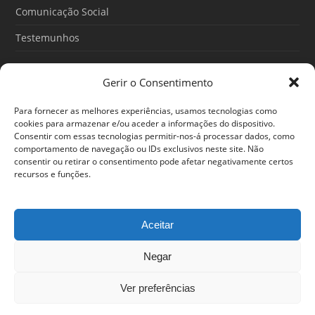
Comunicação Social
Testemunhos
Gerir o Consentimento
Artigos recentes
Para fornecer as melhores experiências, usamos tecnologias como
O Poder do Subconsciente: esse poder é teu
cookies para armazenar e/ou aceder a informações do dispositivo.
Consentir com essas tecnologias permitir-nos-á processar dados, como
30/06/2026
comportamento de navegação ou IDs exclusivos neste site. Não
consentir ou retirar o consentimento pode afetar negativamente certos
Ansiedade: cuidar de si antes que o alerta tome conta da
recursos e funções.
sua vida
25/06/2026
Aceitar
Negar
© 2024 Em Forma. Todos os direitos reservados
Centro de Arbitragem de Conflitos de Consumo de Lisboa
|
Portal
Ver preferências
do Consumidor
|
Política de privacidade