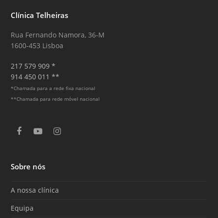
Clínica Telheiras
Rua Fernando Namora, 36-M
1600-453 Lisboa
217 579 909 *
914 450 011 **
*Chamada para a rede fixa nacional
**Chamada para rede móvel nacional
F
Y
I
a
o
n
c
u
s
e
T
t
Sobre nós
b
u
a
o
b
g
o
e
r
A nossa clínica
k
a
m
Equipa