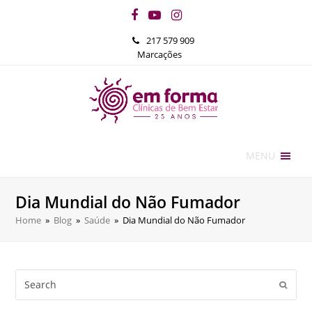
Facebook
YouTube
Instagram
217 579 909
Marcações
MENU
Dia Mundial do Não Fumador
Home
»
Blog
»
Saúde
»
Dia Mundial do Não Fumador
Search
Submi