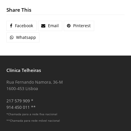
Share This
Facebook
Email
Pinterest
Whatsapp
Clínica Telheiras
Rua Fernando Namora, 36-M
1600-453 Lisboa
217 579 909 *
914 450 011 **
*Chamada para a rede fixa nacional
**Chamada para rede móvel nacional