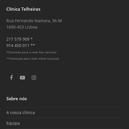
Clínica Telheiras
Rua Fernando Namora, 36-M
1600-453 Lisboa
217 579 909 *
914 450 011 **
*Chamada para a rede fixa nacional
**Chamada para rede móvel nacional
F
Y
I
a
o
n
c
u
s
e
T
t
Sobre nós
b
u
a
o
b
g
o
e
r
A nossa clínica
k
a
m
Equipa