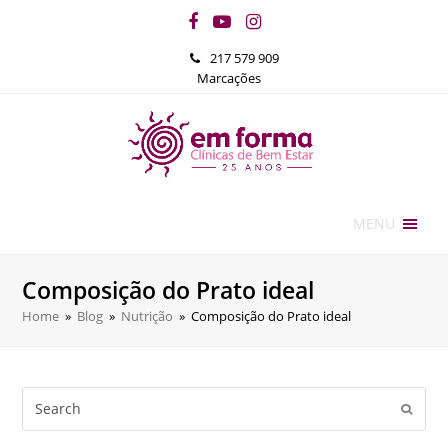
Facebook
YouTube
Instagram
217 579 909
Marcações
MENU
Composição do Prato ideal
Home
»
Blog
»
Nutrição
»
Composição do Prato ideal
Search
Submi