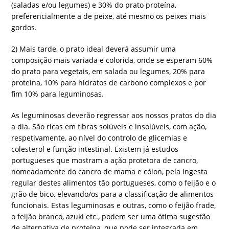
(saladas e/ou legumes) e 30% do prato proteína,
preferencialmente a de peixe, até mesmo os peixes mais
gordos.
2) Mais tarde, o prato ideal deverá assumir uma
composição mais variada e colorida, onde se esperam 60%
do prato para vegetais, em salada ou legumes, 20% para
proteína, 10% para hidratos de carbono complexos e por
fim 10% para leguminosas.
As leguminosas deverão regressar aos nossos pratos do dia
a dia. São ricas em fibras solúveis e insolúveis, com ação,
respetivamente, ao nível do controlo de glicemias e
colesterol e função intestinal. Existem já estudos
portugueses que mostram a ação protetora de cancro,
nomeadamente do cancro de mama e cólon, pela ingesta
regular destes alimentos tão portugueses, como o feijão e o
grão de bico, elevando/os para a classificação de alimentos
funcionais. Estas leguminosas e outras, como o feijão frade,
o feijão branco, azuki etc., podem ser uma ótima sugestão
de alternativa de proteína, que pode ser integrada em