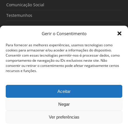
Comunicação Social
Testemunhos
Gerir o Consentimento
Artigos recentes
Para fornecer as melhores experiências, usamos tecnologias como
O Poder do Subconsciente: esse poder é teu
cookies para armazenar e/ou aceder a informações do dispositivo.
Consentir com essas tecnologias permitir-nos-á processar dados, como
30/06/2026
comportamento de navegação ou IDs exclusivos neste site. Não
consentir ou retirar o consentimento pode afetar negativamente certos
Ansiedade: cuidar de si antes que o alerta tome conta da
recursos e funções.
sua vida
25/06/2026
Aceitar
Negar
© 2024 Em Forma. Todos os direitos reservados
Centro de Arbitragem de Conflitos de Consumo de Lisboa
|
Portal
Ver preferências
do Consumidor
|
Política de privacidade