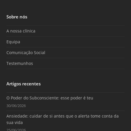
a
o
n
c
u
s
e
T
t
Sobre nós
b
u
a
o
b
g
o
e
r
A nossa clínica
k
a
m
Equipa
Comunicação Social
Testemunhos
Artigos recentes
O Poder do Subconsciente: esse poder é teu
30/06/2026
Ansiedade: cuidar de si antes que o alerta tome conta da
sua vida
25/06/2026