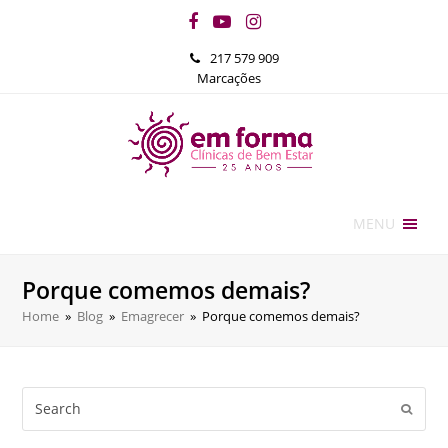
Facebook
YouTube
Instagram
217 579 909
Marcações
MENU
Porque comemos demais?
Home
»
Blog
»
Emagrecer
»
Porque comemos demais?
Search
Submi