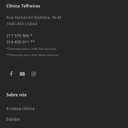
Clínica Telheiras
Rua Fernando Namora, 36-M
1600-453 Lisboa
217 579 909 *
914 450 011 **
*Chamada para a rede fixa nacional
**Chamada para rede móvel nacional
F
Y
I
a
o
n
c
u
s
e
T
t
Sobre nós
b
u
a
o
b
g
o
e
r
A nossa clínica
k
a
m
Equipa