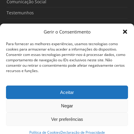
Comunicação Social
Testemunhos
Gerir o Consentimento
Artigos recentes
Para fornecer as melhores experiências, usamos tecnologias como
O Poder do Subconsciente: esse poder é teu
cookies para armazenar e/ou aceder a informações do dispositivo.
Consentir com essas tecnologias permitir-nos-á processar dados, como
30/06/2026
comportamento de navegação ou IDs exclusivos neste site. Não
consentir ou retirar o consentimento pode afetar negativamente certos
Ansiedade: cuidar de si antes que o alerta tome conta da
recursos e funções.
sua vida
25/06/2026
Aceitar
Negar
© 2024 Em Forma. Todos os direitos reservados
Centro de Arbitragem de Conflitos de Consumo de Lisboa
|
Portal
Ver preferências
do Consumidor
|
Política de privacidade
Estamos disponíveis entre as 12h e as 20h
Política de Cookies
Declaração de Privacidade