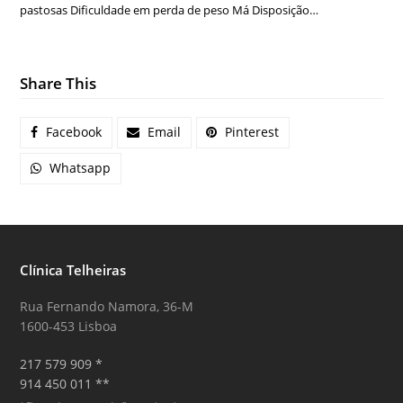
pastosas Dificuldade em perda de peso Má Disposição…
Share This
Facebook
Email
Pinterest
Whatsapp
Clínica Telheiras
Rua Fernando Namora, 36-M
1600-453 Lisboa
217 579 909 *
914 450 011 **