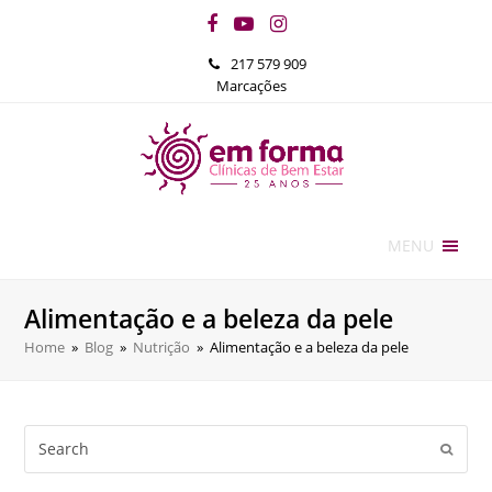
Facebook
YouTube
Instagram
217 579 909
Marcações
MENU
Alimentação e a beleza da pele
Home
»
Blog
»
Nutrição
»
Alimentação e a beleza da pele
Search
Submi