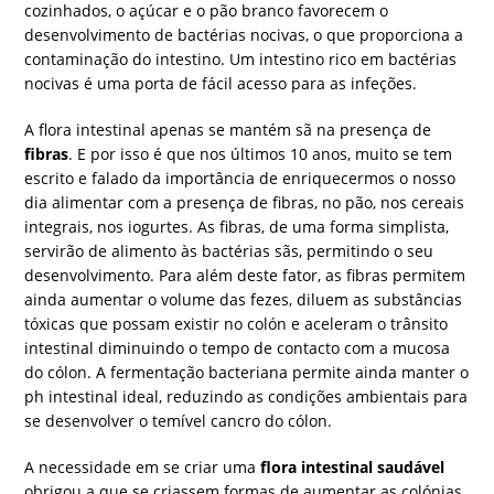
cozinhados, o açúcar e o pão branco favorecem o
desenvolvimento de bactérias nocivas, o que proporciona a
contaminação do intestino. Um intestino rico em bactérias
nocivas é uma porta de fácil acesso para as infeções.
A flora intestinal apenas se mantém sã na presença de
fibras
. E por isso é que nos últimos 10 anos, muito se tem
escrito e falado da importância de enriquecermos o nosso
dia alimentar com a presença de fibras, no pão, nos cereais
integrais, nos iogurtes. As fibras, de uma forma simplista,
servirão de alimento às bactérias sãs, permitindo o seu
desenvolvimento. Para além deste fator, as fibras permitem
ainda aumentar o volume das fezes, diluem as substâncias
tóxicas que possam existir no colón e aceleram o trânsito
intestinal diminuindo o tempo de contacto com a mucosa
do cólon. A fermentação bacteriana permite ainda manter o
ph intestinal ideal, reduzindo as condições ambientais para
se desenvolver o temível cancro do cólon.
A necessidade em se criar uma
flora intestinal saudável
obrigou a que se criassem formas de aumentar as colónias