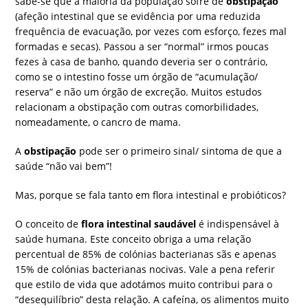
sabe-se que a maioria da população sofre de
obstipação
(afeção intestinal que se evidência por uma reduzida
frequência de evacuação, por vezes com esforço, fezes mal
formadas e secas). Passou a ser “normal” irmos poucas
fezes à casa de banho, quando deveria ser o contrário,
como se o intestino fosse um órgão de “acumulação/
reserva” e não um órgão de excreção. Muitos estudos
relacionam a obstipação com outras comorbilidades,
nomeadamente, o cancro de mama.
A
obstipação
pode ser o primeiro sinal/ sintoma de que a
saúde “não vai bem”!
Mas, porque se fala tanto em flora intestinal e probióticos?
O conceito de
flora intestinal saudável
é indispensável à
saúde humana. Este conceito obriga a uma relação
percentual de 85% de colónias bacterianas sãs e apenas
15% de colónias bacterianas nocivas. Vale a pena referir
que estilo de vida que adotámos muito contribui para o
“desequilíbrio” desta relação. A cafeína, os alimentos muito