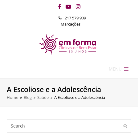
Facebook
YouTube
Instagram
217 579 909
Marcações
MENU
A Escoliose e a Adolescência
Home
»
Blog
»
Saúde
»
A Escoliose e a Adolescência
Search
Submi