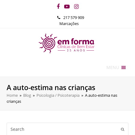
Facebook
YouTube
Instagram
217 579 909
Marcações
MENU
A auto-estima nas crianças
Home
»
Blog
»
Psicologia / Psicoterapia
»
A auto-estima nas
crianças
Search
Submi