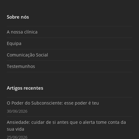
a
o
n
c
u
s
e
T
t
Sobre nós
b
u
a
o
b
g
o
e
r
A nossa clínica
k
a
m
Equipa
Comunicação Social
Testemunhos
Artigos recentes
O Poder do Subconsciente: esse poder é teu
30/06/2026
Ansiedade: cuidar de si antes que o alerta tome conta da
sua vida
25/06/2026