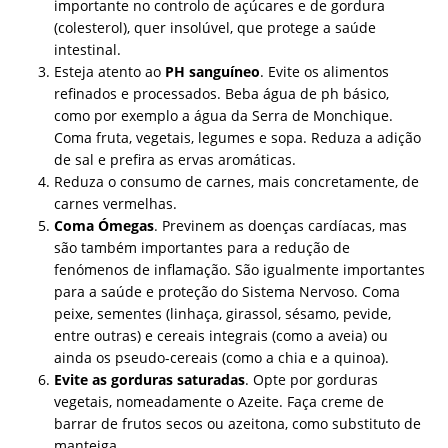
importante no controlo de açúcares e de gordura
(colesterol), quer insolúvel, que protege a saúde
intestinal.
Esteja atento ao
PH sanguíneo
. Evite os alimentos
refinados e processados. Beba água de ph básico,
como por exemplo a água da Serra de Monchique.
Coma fruta, vegetais, legumes e sopa. Reduza a adição
de sal e prefira as ervas aromáticas.
Reduza o consumo de carnes, mais concretamente, de
carnes vermelhas.
Coma Ómegas
. Previnem as doenças cardíacas, mas
são também importantes para a redução de
fenómenos de inflamação. São igualmente importantes
para a saúde e proteção do Sistema Nervoso. Coma
peixe, sementes (linhaça, girassol, sésamo, pevide,
entre outras) e cereais integrais (como a aveia) ou
ainda os pseudo-cereais (como a chia e a quinoa).
Evite as gorduras saturadas
. Opte por gorduras
vegetais, nomeadamente o Azeite. Faça creme de
barrar de frutos secos ou azeitona, como substituto de
manteiga.