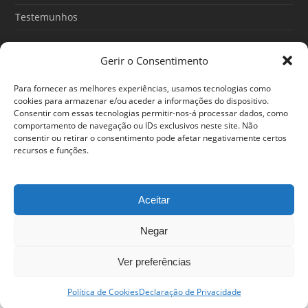
Testemunhos
Gerir o Consentimento
Artigos recentes
Para fornecer as melhores experiências, usamos tecnologias como
O Poder do Subconsciente: esse poder é teu
cookies para armazenar e/ou aceder a informações do dispositivo.
Consentir com essas tecnologias permitir-nos-á processar dados, como
30/06/2026
comportamento de navegação ou IDs exclusivos neste site. Não
consentir ou retirar o consentimento pode afetar negativamente certos
Ansiedade: cuidar de si antes que o alerta tome conta da
recursos e funções.
sua vida
25/06/2026
Aceitar
Negar
© 2024 Em Forma. Todos os direitos reservados
Centro de Arbitragem de Conflitos de Consumo de Lisboa
|
Portal
Ver preferências
do Consumidor
|
Política de privacidade
Estamos disponíveis entre as 12h e as 20h
Política de Cookies
Declaração de Privacidade