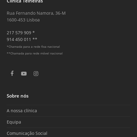
Clínica Telheiras
Rua Fernando Namora, 36-M
1600-453 Lisboa
217 579 909 *
914 450 011 **
*Chamada para a rede fixa nacional
**Chamada para rede móvel nacional
F
Y
I
a
o
n
c
u
s
e
T
t
Sobre nós
b
u
a
o
b
g
o
e
r
A nossa clínica
k
a
m
Equipa
Comunicação Social