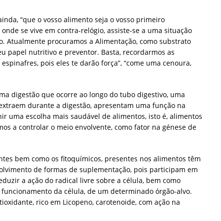
inda, “que o vosso alimento seja o vosso primeiro
nde se vive em contra-relógio, assiste-se a uma situação
ção. Atualmente procuramos a Alimentação, como substrato
u papel nutritivo e preventor. Basta, recordarmos as
espinafres, pois eles te darão força”, “come uma cenoura,
ma digestão que ocorre ao longo do tubo digestivo, uma
e extraem durante a digestão, apresentam uma função na
nir uma escolha mais saudável de alimentos, isto é, alimentos
mos a controlar o meio envolvente, como fator na génese de
antes bem como os fitoquímicos, presentes nos alimentos têm
olvimento de formas de suplementação, pois participam em
uzir a ação do radical livre sobre a célula, bem como
 funcionamento da célula, de um determinado órgão-alvo.
ioxidante, rico em Licopeno, carotenoide, com ação na