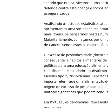
sentido que nunca. Vivemos numa soci
defende contra esta doença e somos ar
assegura saúde.
Analisando os estudos estatísticos atu
apresentamos uma sociedade maioritaria
mais jovens. Se pensarmos nestes núme
Maioritariamente, começamos por um p
de Cancro. Sendo estes os maiores fato
O excesso de peso/obesidade (doença cr
consequente, a hábitos alimentares de
políticas para uma educação alimentar, 
cientificamente estudados os distúrbio
Mellitus tipo 2, Dislipidémias, Hiperten
importa referir que uma alimentação de 
origem do excesso de peso/ obesidade 
mutações genéticas que podem conduzir
Em Portugal, os Carcinomas, represent
prematura.