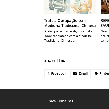
Trate a Obstipação com
REFE
Medicina Tradicional Chinesa
SAU
A obstipação não é algo normal e
Num d
pode ser tratada com a Medicina
acele
Tradicional Chinesa…
temp
Share This
Facebook
Email
Pinte
Clínica Telheiras