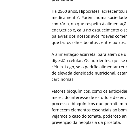
Há 2500 anos, Hipócrates, acrescentou a
medicamento”. Porém, numa sociedade o
contrária, no que respeita à alimenta
energético e, caiu no esquecimento o se
palavras dos nossos avós, “deves comer 
que faz os olhos bonitos”, entre outros.
A alimentação acarreta, para além de u
digestão celular. Os nutrientes, que s
célula. Logo, se o padrão alimentar reu
de elevada densidade nutricional, esta
carcinomas.
Fatores bioquímicos, como os antioxid
merecido interesse de estudo e desenv
processos bioquímicos que permitem red
fornecem elementos essenciais ao bom
Vejamos o caso do tomate, poderoso ant
prevenção da neoplasia da próstata.