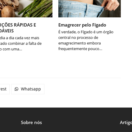
IÇÕES RÁPIDAS E
Emagrecer pelo Fígado
DÁVEIS
É verdade, o Fígado é um órgão
central no processo de
ia a dia cada vez mais
emagrecimento embora
rado combinar a falta de
frequentemente pouco…
o com uma…
rest
Whatsapp
Sobre nós
Artig