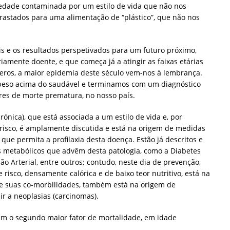
edade contaminada por um estilo de vida que não nos
rastados para uma alimentação de “plástico”, que não nos
ais e os resultados perspetivados para um futuro próximo,
mente doente, e que começa já a atingir as faixas etárias
ros, a maior epidemia deste século vem-nos à lembrança.
eso acima do saudável e terminamos com um diagnóstico
res de morte prematura, no nosso país.
ónica), que está associada a um estilo de vida e, por
 risco, é amplamente discutida e está na origem de medidas
que permita a profilaxia desta doença. Estão já descritos e
s metabólicos que advêm desta patologia, como a Diabetes
são Arterial, entre outros; contudo, neste dia de prevenção,
risco, densamente calórica e de baixo teor nutritivo, está na
e suas co-morbilidades, também está na origem de
 a neoplasias (carcinomas).
am o segundo maior fator de mortalidade, em idade